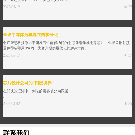
2022-05-12
넶
32
全球半导体危机导致两极分化
创启智慧科技致力于研发高性能低功耗的射频前端集成电路芯片，业界首推射频
器件即装即用(P&P)，为客户提供最优化的解决方案。
2023-05-17
넶
37
芯片设计公司的“四层境界”
在武侠的江湖中，剑法的境界被分为四层：
第一层：“心中有剑，手中无剑”
2022-03-02
넶
35
这是入门者状态，心中有剑法，尚未纯数，不能随意挥洒
第二层：“心中有剑，手中也有剑”
剑法招式纯数，如手使指，收放自如，眼到手到，纵横天下
联系我们
第三层：“心中无剑，手中有剑“