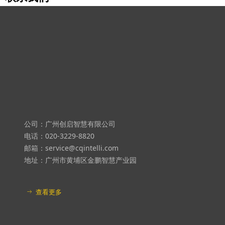
剑法内化于心，外化于行，不拘泥于剑法招式，无招胜有招
第四层：“心中无剑，手中也无剑”
不滞於物，草木竹石均可为剑，达到了人剑合一的境界；
剑法修炼是这样进阶，芯片设计公司也是如此
公司：广州创启智慧有限公司
电话：020-3229-8820
邮箱：service@cqintelli.com
地址：广州市黄埔区金鹏智慧产业园
查看更多
ꁹ