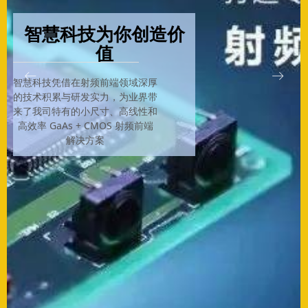
智慧科技为你创造价
值
ꂃ
ꁹ
智慧科技凭借在射频前端领域深厚
的技术积累与研发实力，为业界带
来了我司特有的小尺寸、高线性和
高效率 GaAs + CMOS 射频前端
解决方案